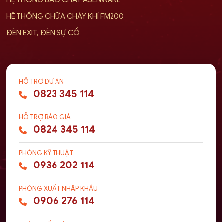
HỆ THỐNG CHỮA CHÁY KHÍ FM200
ĐÈN EXIT, ĐÈN SỰ CỐ
HỖ TRỢ DỰ ÁN
0823 345 114
HỖ TRỢ BÁO GIÁ
0824 345 114
PHÒNG KỸ THUẬT
0936 202 114
PHÒNG XUẤT NHẬP KHẨU
0906 276 114