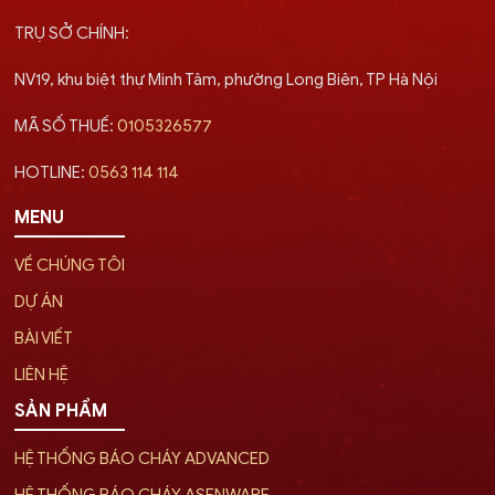
TRỤ SỞ CHÍNH:
NV19, khu biệt thự Minh Tâm, phường Long Biên, TP Hà Nội
MÃ SỐ THUẾ:
0105326577
HOTLINE:
0563 114 114
MENU
VỀ CHÚNG TÔI
DỰ ÁN
BÀI VIẾT
LIÊN HỆ
SẢN PHẨM
HỆ THỐNG BÁO CHÁY ADVANCED
HỆ THỐNG BÁO CHÁY ASENWARE