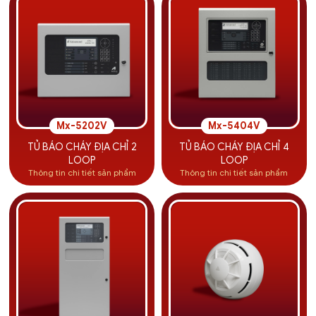
Mx-5202V
Mx-5404V
TỦ BÁO CHÁY ĐỊA CHỈ 2
TỦ BÁO CHÁY ĐỊA CHỈ 4
LOOP
LOOP
Thông tin chi tiết sản phẩm
Thông tin chi tiết sản phẩm