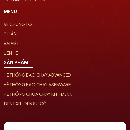
HOTLINE:
0563 114 114
MENU
VỀ CHÚNG TÔI
DỰ ÁN
BÀI VIẾT
LIÊN HỆ
SẢN PHẨM
HỆ THỐNG BÁO CHÁY ADVANCED
HỆ THỐNG BÁO CHÁY ASENWARE
HỆ THỐNG CHỮA CHÁY KHÍ FM200
ĐÈN EXIT, ĐÈN SỰ CỐ