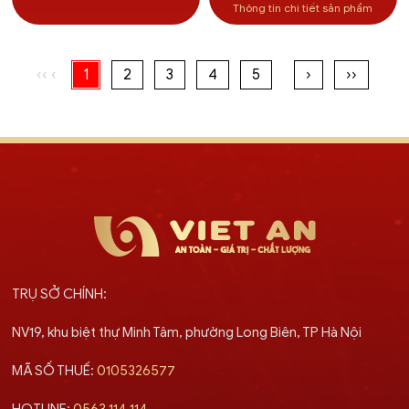
Thông tin chi tiết sản phẩm
‹‹
‹
1
2
3
4
5
›
››
TRỤ SỞ CHÍNH:
NV19, khu biệt thự Minh Tâm, phường Long Biên, TP Hà Nội
MÃ SỐ THUẾ:
0105326577