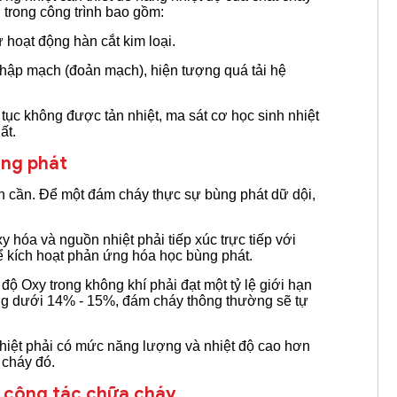
 trong công trình bao gồm:
 hoạt động hàn cắt kim loại.
chập mạch (đoản mạch), hiện tượng quá tải hệ
tục không được tản nhiệt, ma sát cơ học sinh nhiệt
ất.
ùng phát
iện cần. Để một đám cháy thực sự bùng phát dữ dội,
y hóa và nguồn nhiệt phải tiếp xúc trực tiếp với
để kích hoạt phản ứng hóa học bùng phát.
ộ Oxy trong không khí phải đạt một tỷ lệ giới hạn
ng dưới 14% - 15%, đám cháy thông thường sẽ tự
iệt phải có mức năng lượng và nhiệt độ cao hơn
 cháy đó.
o công tác chữa cháy