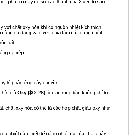
buộc phải có đầy đủ sự cấu thành của 3 yếu tố sau
với chất oxy hóa khi có nguồn nhiệt kích thích.
vô cùng đa dạng và được chia làm các dạng chính:
i thất...
ông nghiệp...
duy trì phản ứng dây chuyền.
chính là
Oxy (
$O_2$
)
tồn tại trong bầu không khí tự
t, chất oxy hóa có thể là các hợp chất giàu oxy như
ợng nhiệt cần thiết để nâng nhiệt độ của chất cháy