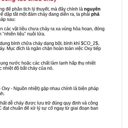
g để phân tích lý thuyết, mà đây chính là
nguyên
Để dập tắt một đám cháy đang diễn ra, ta phải
phá
háp sau:
n các vật liệu chưa cháy ra xa vùng hỏa hoạn, đóng
"nhiên liệu" nuôi lửa.
ụng bình chữa cháy dạng bột, bình khí
$CO_2$
,
áy. Mục đích là ngăn chặn hoàn toàn việc Oxy tiếp
ng nước hoặc các chất làm lạnh hấp thụ nhiệt
 nhiệt độ bắt cháy của nó.
- Oxy - Nguồn nhiệt) gặp nhau chính là biện pháp
nh.
chất dễ cháy được lưu trữ đúng quy định và công
C đạt chuẩn để xử lý sự cố ngay từ giai đoạn ban