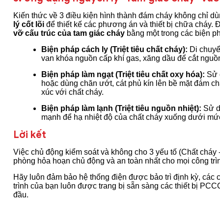
Kiến thức về 3 điều kiện hình thành đám cháy không chỉ dùn
lý cốt lõi
để thiết kế các phương án và thiết bị chữa cháy. 
vỡ cấu trúc của tam giác cháy
bằng một trong các biện p
Biện pháp cách ly (Triệt tiêu chất cháy):
Di chuyể
van khóa nguồn cấp khí gas, xăng dầu để cắt nguồn 
Biện pháp làm ngạt (Triệt tiêu chất oxy hóa):
Sử d
hoặc dùng chăn ướt, cát phủ kín lên bề mặt đám ch
xúc với chất cháy.
Biện pháp làm lạnh (Triệt tiêu nguồn nhiệt):
Sử dụ
mạnh để hạ nhiệt độ của chất cháy xuống dưới mức
Lời kết
Việc chủ động kiểm soát và không cho 3 yếu tố (Chất cháy 
phòng hỏa hoạn chủ động và an toàn nhất cho mọi công trì
Hãy luôn đảm bảo hệ thống điện được bảo trì định kỳ, các 
trình của bạn luôn được trang bị sẵn sàng các thiết bị PCC
đầu.