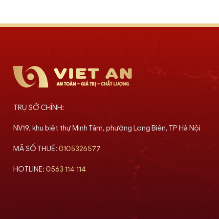
TRỤ SỞ CHÍNH:
NV19, khu biệt thự Minh Tâm, phường Long Biên, TP Hà Nội
MÃ SỐ THUẾ:
0105326577
HOTLINE:
0563 114 114