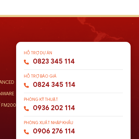
HỖ TRỢ DỰ ÁN
0823 345 114
HỖ TRỢ BÁO GIÁ
VANCED
0824 345 114
ENWARE
PHÒNG KỸ THUẬT
Í FM200
0936 202 114
PHÒNG XUẤT NHẬP KHẨU
0906 276 114