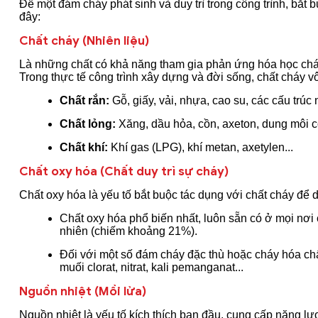
Để một đám cháy phát sinh và duy trì trong công trình, bắt 
đây:
Chất cháy (Nhiên liệu)
Là những chất có khả năng tham gia phản ứng hóa học cháy 
Trong thực tế công trình xây dựng và đời sống, chất cháy 
Chất rắn:
Gỗ, giấy, vải, nhựa, cao su, các cấu trúc nộ
Chất lỏng:
Xăng, dầu hỏa, cồn, axeton, dung môi c
Chất khí:
Khí gas (LPG), khí metan, axetylen...
Chất oxy hóa (Chất duy trì sự cháy)
Chất oxy hóa là yếu tố bắt buộc tác dụng với chất cháy để 
Chất oxy hóa phổ biến nhất, luôn sẵn có ở mọi nơi 
nhiên (chiếm khoảng 21%).
Đối với một số đám cháy đặc thù hoặc cháy hóa chấ
muối clorat, nitrat, kali pemanganat...
Nguồn nhiệt (Mồi lửa)
Nguồn nhiệt là yếu tố kích thích ban đầu, cung cấp năng lư