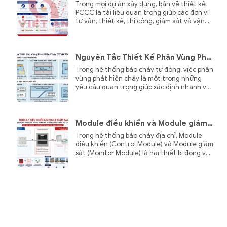
Trong mọi dự án xây dựng, bản vẽ thiết kế
PCCC là tài liệu quan trọng giúp các đơn vị
tư vấn, thiết kế, thi công, giám sát và vận
hành phối hợp đồng bộ. Tuy nhiên, khi mỗi
đơn vị sử dụng một hệ thống ký hiệu thiết bị
PCCC khác nhau
Nguyên Tắc Thiết Kế Phân Vùng Phát Hiện Cháy Và Bố Trí Thiết Bị Chỉ Thị Trong Hệ Thống Báo Cháy
Trong hệ thống báo cháy tự động, việc phân
vùng phát hiện cháy là một trong những
yêu cầu quan trọng giúp xác định nhanh và
chính xác vị trí xảy ra sự cố ngay khi có tín
hiệu cảnh báo.
Module điều khiển và Module giám sát hoạt động như thế nào trong hệ thống báo cháy địa chỉ?
Trong hệ thống báo cháy địa chỉ, Module
điều khiển (Control Module) và Module giám
sát (Monitor Module) là hai thiết bị đóng vai
trò kết nối giữa tủ báo cháy với các hệ
thống kỹ thuật của công trình.