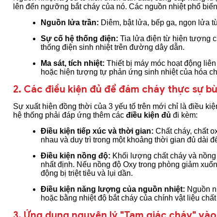
lên đến ngưỡng bắt cháy của nó. Các nguồn nhiệt phổ biến
Nguồn lửa trần:
Diêm, bật lửa, bếp ga, ngọn lửa từ
Sự cố hệ thống điện:
Tia lửa điện từ hiện tượng 
thống điện sinh nhiệt trên đường dây dẫn.
Ma sát, tích nhiệt:
Thiết bị máy móc hoạt động liên 
hoặc hiện tượng tự phản ứng sinh nhiệt của hóa ch
2. Các điều kiện đủ để đám cháy thực sự b
Sự xuất hiện đồng thời của 3 yếu tố trên mới chỉ là điều k
hệ thống phải đáp ứng thêm các
điều kiện đủ
đi kèm:
Điều kiện tiếp xúc và thời gian:
Chất cháy, chất ox
nhau và duy trì trong một khoảng thời gian đủ dài 
Điều kiện nồng độ:
Khối lượng chất cháy và nồng đ
nhất định. Nếu nồng độ Oxy trong phòng giảm xuố
động bị triệt tiêu và lụi dần.
Điều kiện năng lượng của nguồn nhiệt:
Nguồn nh
hoặc bằng nhiệt độ bắt cháy của chính vật liệu chất
3. Ứng dụng nguyên lý "Tam giác cháy" và