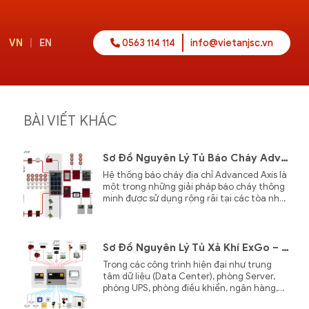
VN
|
EN
0563 114 114
info@vietanjsc.vn
BÀI VIẾT KHÁC
Sơ Đồ Nguyên Lý Tủ Báo Cháy Advanced Axis – Cấu Tạo, Nguyên Lý Hoạt Động Và Ưu Điểm Hệ Thống Báo Cháy Địa Chỉ
Hệ thống báo cháy địa chỉ Advanced Axis là
một trong những giải pháp báo cháy thông
minh được sử dụng rộng rãi tại các tòa nhà,
nhà máy, trung tâm thương mại và công
trình quy mô lớn. Với khả năng giám sát
chính xác từng thiết bị trên hệ thống, tủ
báo cháy Advanced Axis giúp phát hiện
Sơ Đồ Nguyên Lý Tủ Xả Khí ExGo – Giải Pháp Chữa Cháy Tự Động Bảo Vệ Tài Sản Và Con Người
nhanh sự cố, giảm báo động giả và hỗ trợ
Trong các công trình hiện đại như trung
quản lý tập trung hiệu quả.
tâm dữ liệu (Data Center), phòng Server,
phòng UPS, phòng điều khiển, ngân hàng,
bệnh viện và kho lưu trữ tài liệu, việc sử