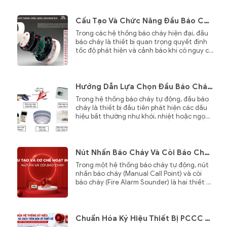
dụng nước để chữa cháy có thể gây hư
hỏng nghiêm trọng cho thiết bị điện tử và
tài sản có giá trị cao.
Cấu Tạo Và Chức Năng Đầu Báo Cháy Advanced Axis EN & AxisGo – Giải Pháp Phát Hiện Cháy Thế Hệ Mới
Trong các hệ thống báo cháy hiện đại, đầu
báo cháy là thiết bị quan trọng quyết định
tốc độ phát hiện và cảnh báo khi có nguy cơ
hỏa hoạn. Dòng Advanced Axis EN và
AxisGo được phát triển với công nghệ cảm
biến tiên tiến, mang đến khả năng phát
hiện cháy nhanh, chính xác và giảm thiểu
Hướng Dẫn Lựa Chọn Đầu Báo Cháy Phù Hợp Cho Từng Công Trình
tối đa báo động giả. Không chỉ sở hữu thiết
Trong hệ thống báo cháy tự động, đầu báo
kế hiện đại, các đầu báo còn được tối ưu về
cháy là thiết bị đầu tiên phát hiện các dấu
cấu tạo để nâng cao hiệu suất hoạt động
hiệu bất thường như khói, nhiệt hoặc ngọn
và đơn giản hóa quá trình lắp đặt, bảo trì.
lửa và truyền tín hiệu về tủ trung tâm báo
cháy để kích hoạt cảnh báo.
Nút Nhấn Báo Cháy Và Còi Báo Cháy: Cấu Tạo, Nguyên Lý Hoạt Động Và Vai Trò Trong Hệ Thống Báo Cháy
Trong một hệ thống báo cháy tự động, nút
nhấn báo cháy (Manual Call Point) và còi
báo cháy (Fire Alarm Sounder) là hai thiết bị
đóng vai trò quan trọng trong việc cảnh
báo sớm và hỗ trợ sơ tán khi xảy ra hỏa
hoạn.
Chuẩn Hóa Ký Hiệu Thiết Bị PCCC Trên Bản Vẽ Thiết Kế – Nâng Cao Hiệu Quả Thiết Kế, Thi Công Và Vận Hành