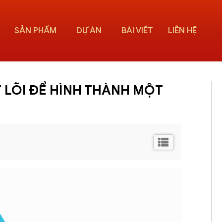
SẢN PHẨM
DỰ ÁN
BÀI VIẾT
LIÊN HỆ
T LÕI ĐỂ HÌNH THÀNH MỘT