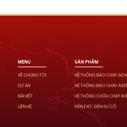
MENU
SẢN PHẨM
VỀ CHÚNG TÔI
HỆ THỐNG BÁO CHÁY AD
DỰ ÁN
HỆ THỐNG BÁO CHÁY AS
BÀI VIẾT
HỆ THỐNG CHỮA CHÁY KH
LIÊN HỆ
ĐÈN EXIT, ĐÈN SỰ CỐ