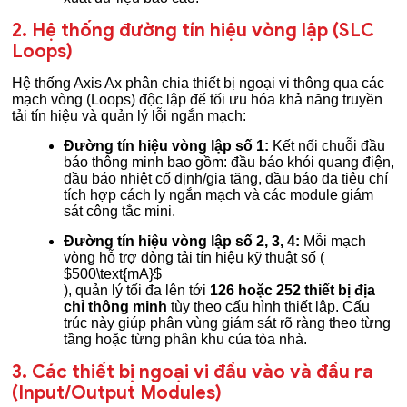
2. Hệ thống đường tín hiệu vòng lập (SLC
Loops)
Hệ thống Axis Ax phân chia thiết bị ngoại vi thông qua các
mạch vòng (Loops) độc lập để tối ưu hóa khả năng truyền
tải tín hiệu và quản lý lỗi ngắn mạch:
Đường tín hiệu vòng lập số 1:
Kết nối chuỗi đầu
báo thông minh bao gồm: đầu báo khói quang điện,
đầu báo nhiệt cố định/gia tăng, đầu báo đa tiêu chí
tích hợp cách ly ngắn mạch và các module giám
sát công tắc mini.
Đường tín hiệu vòng lập số 2, 3, 4:
Mỗi mạch
vòng hỗ trợ dòng tải tín hiệu kỹ thuật số (
$500\text{mA}$
), quản lý tối đa lên tới
126 hoặc 252 thiết bị địa
chỉ thông minh
tùy theo cấu hình thiết lập. Cấu
trúc này giúp phân vùng giám sát rõ ràng theo từng
tầng hoặc từng phân khu của tòa nhà.
3. Các thiết bị ngoại vi đầu vào và đầu ra
(Input/Output Modules)