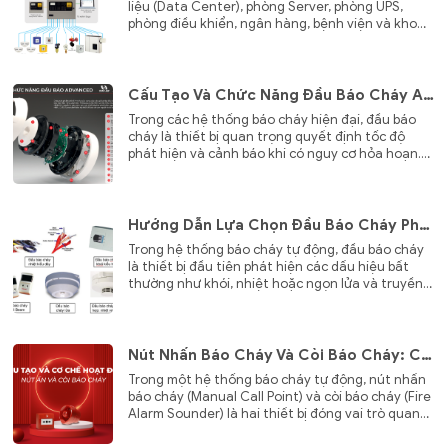
liệu (Data Center), phòng Server, phòng UPS,
phòng điều khiển, ngân hàng, bệnh viện và kho
lưu trữ tài liệu, việc sử dụng nước để chữa cháy
có thể gây hư hỏng nghiêm trọng cho thiết bị
điện tử và tài sản có giá trị cao.
Cấu Tạo Và Chức Năng Đầu Báo Cháy Advanced Axis EN & AxisGo – Giải Pháp Phát Hiện Cháy Thế Hệ Mới
Trong các hệ thống báo cháy hiện đại, đầu báo
cháy là thiết bị quan trọng quyết định tốc độ
phát hiện và cảnh báo khi có nguy cơ hỏa hoạn.
Dòng Advanced Axis EN và AxisGo được phát
triển với công nghệ cảm biến tiên tiến, mang đến
khả năng phát hiện cháy nhanh, chính xác và
giảm thiểu tối đa báo động giả. Không chỉ sở hữu
Hướng Dẫn Lựa Chọn Đầu Báo Cháy Phù Hợp Cho Từng Công Trình
thiết kế hiện đại, các đầu báo còn được tối ưu về
Trong hệ thống báo cháy tự động, đầu báo cháy
cấu tạo để nâng cao hiệu suất hoạt động và đơn
là thiết bị đầu tiên phát hiện các dấu hiệu bất
giản hóa quá trình lắp đặt, bảo trì.
thường như khói, nhiệt hoặc ngọn lửa và truyền
tín hiệu về tủ trung tâm báo cháy để kích hoạt
cảnh báo.
Nút Nhấn Báo Cháy Và Còi Báo Cháy: Cấu Tạo, Nguyên Lý Hoạt Động Và Vai Trò Trong Hệ Thống Báo Cháy
Trong một hệ thống báo cháy tự động, nút nhấn
báo cháy (Manual Call Point) và còi báo cháy (Fire
Alarm Sounder) là hai thiết bị đóng vai trò quan
trọng trong việc cảnh báo sớm và hỗ trợ sơ tán
khi xảy ra hỏa hoạn.