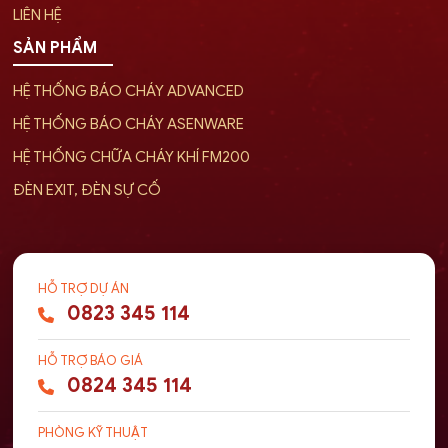
LIÊN HỆ
SẢN PHẨM
HỆ THỐNG BÁO CHÁY ADVANCED
HỆ THỐNG BÁO CHÁY ASENWARE
HỆ THỐNG CHỮA CHÁY KHÍ FM200
ĐÈN EXIT, ĐÈN SỰ CỐ
HỖ TRỢ DỰ ÁN
0823 345 114
HỖ TRỢ BÁO GIÁ
0824 345 114
PHÒNG KỸ THUẬT