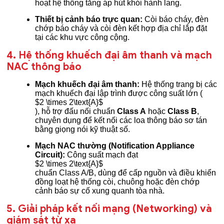
hoạt hệ thống tăng áp hút khói hành lang.
Thiết bị cảnh báo trực quan:
Còi báo cháy, đèn
chớp báo cháy và còi đèn kết hợp địa chỉ lắp đặt
tại các khu vực công cộng.
4. Hệ thống khuếch đại âm thanh và mạch
NAC thông báo
Mạch khuếch đại âm thanh:
Hệ thống trang bị các
mạch khuếch đại lập trình được công suất lớn (
$2 \times 2\text{A}$
), hỗ trợ đấu nối chuẩn
Class A
hoặc
Class B
,
chuyên dụng để kết nối các loa thông báo sơ tán
bằng giọng nói kỹ thuật số.
Mạch NAC thường (Notification Appliance
Circuit):
Công suất mạch đạt
$2 \times 2\text{A}$
chuẩn Class A/B, dùng để cấp nguồn và điều khiển
đồng loạt hệ thống còi, chuông hoặc đèn chớp
cảnh báo sự cố xung quanh tòa nhà.
5. Giải pháp kết nối mạng (Networking) và
giám sát từ xa