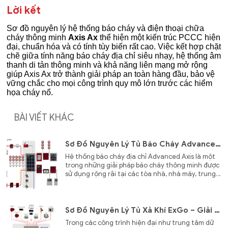
Lời kết
Sơ đồ nguyên lý hệ thống báo cháy và điện thoại chữa
cháy thông minh
Axis Ax
thể hiện một kiến trúc PCCC hiện
đại, chuẩn hóa và có tính tùy biến rất cao. Việc kết hợp chặt
chẽ giữa tính năng báo cháy địa chỉ siêu nhạy, hệ thống âm
thanh di tản thông minh và khả năng liên mạng mở rộng
giúp Axis Ax trở thành giải pháp an toàn hàng đầu, bảo vệ
vững chắc cho mọi công trình quy mô lớn trước các hiểm
họa cháy nổ.
BÀI VIẾT KHÁC
Sơ Đồ Nguyên Lý Tủ Báo Cháy Advanced Axis – Cấu Tạo, Nguyên Lý Hoạt Động Và Ưu Điểm Hệ Thống Báo Cháy Địa Chỉ
Hệ thống báo cháy địa chỉ Advanced Axis là một
trong những giải pháp báo cháy thông minh được
sử dụng rộng rãi tại các tòa nhà, nhà máy, trung
tâm thương mại và công trình quy mô lớn. Với khả
năng giám sát chính xác từng thiết bị trên hệ
thống, tủ báo cháy Advanced Axis giúp phát hiện
nhanh sự cố, giảm báo động giả và hỗ trợ quản lý
Sơ Đồ Nguyên Lý Tủ Xả Khí ExGo – Giải Pháp Chữa Cháy Tự Động Bảo Vệ Tài Sản Và Con Người
tập trung hiệu quả.
Trong các công trình hiện đại như trung tâm dữ