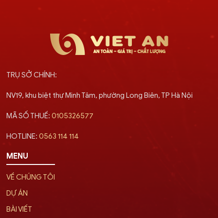
TRỤ SỞ CHÍNH:
NV19, khu biệt thự Minh Tâm, phường Long Biên, TP Hà Nội
MÃ SỐ THUẾ:
0105326577
HOTLINE:
0563 114 114
MENU
VỀ CHÚNG TÔI
DỰ ÁN
BÀI VIẾT