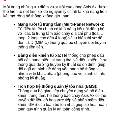
Một trong những ưu điểm vượt trội của dòng Axis Ax được
thể hiện rõ nét trên sơ đồ nguyên lý chính là khả năng liên
kết mở rộng hệ thống không giới hạn:
Mạng lưới tủ trung tâm (Multi-Panel Network):
Tủ điều khiển chính có khả năng kết nối đồng bộ
với các tủ trung tâm báo cháy địa chỉ phụ (loại 1
loop, 2 loop cho đến 4 loop) và tủ hiển thị sơ đồ
đèn LED (MIMIC) thông qua bộ chuyển đổi truyền
thông tiên tiến.
Bảng điều khiển từ xa:
Hệ thống cho phép đấu
nối các bảng hiển thị trạng thái và điều khiển từ xa
thông qua đường truyền kỹ thuật số ổn định, giúp
đội ngũ an ninh dễ dàng vận hành hệ thống tại
nhiều vị trí khác nhau (phòng bảo vệ, sảnh chính,
phòng kỹ thuật).
Tích hợp hệ thống quản lý tòa nhà (BMS):
Thông qua bộ giao tiếp chuyên dụng và bộ điều
khiển trung tâm, hệ thống báo cháy Axis Ax có thể
truyền dữ liệu đồ họa trực tiếp về phần mềm điều
khiển BMS của toàn bộ tòa nhà, giúp số hóa hoàn
toàn quy trình quản lý an toàn công trình.