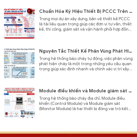
Chuẩn Hóa Ký Hiệu Thiết Bị PCCC Trên Bản Vẽ Thiết Kế – Nâng Cao Hiệu Quả Thiết Kế, Thi Công Và Vận Hành
Trong mọi dự án xây dựng, bản vẽ thiết kế PCCC
là tài liệu quan trọng giúp các đơn vị tư vấn, thiết
kế, thi công, giám sát và vận hành phối hợp đồng
bộ. Tuy nhiên, khi mỗi đơn vị sử dụng một hệ
thống ký hiệu thiết bị PCCC khác nhau
Nguyên Tắc Thiết Kế Phân Vùng Phát Hiện Cháy Và Bố Trí Thiết Bị Chỉ Thị Trong Hệ Thống Báo Cháy
Trong hệ thống báo cháy tự động, việc phân vùng
phát hiện cháy là một trong những yêu cầu quan
trọng giúp xác định nhanh và chính xác vị trí xảy
ra sự cố ngay khi có tín hiệu cảnh báo.
Module điều khiển và Module giám sát hoạt động như thế nào trong hệ thống báo cháy địa chỉ?
Trong hệ thống báo cháy địa chỉ, Module điều
khiển (Control Module) và Module giám sát
(Monitor Module) là hai thiết bị đóng vai trò kết
nối giữa tủ báo cháy với các hệ thống kỹ thuật
của công trình.