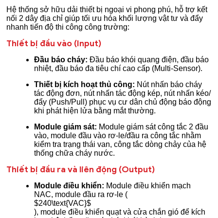
Hệ thống sở hữu dải thiết bị ngoại vi phong phú, hỗ trợ kết
nối 2 dây địa chỉ giúp tối ưu hóa khối lượng vật tư và đẩy
nhanh tiến độ thi công công trường:
Thiết bị đầu vào (Input)
Đầu báo cháy:
Đầu báo khói quang điện, đầu báo
nhiệt, đầu báo đa tiêu chí cao cấp (Multi-Sensor).
Thiết bị kích hoạt thủ công:
Nút nhấn báo cháy
tác động đơn, nút nhấn tác động kép, nút nhấn kéo/
đẩy (Push/Pull) phục vụ cư dân chủ động báo động
khi phát hiện lửa bằng mắt thường.
Module giám sát:
Module giám sát công tắc 2 đầu
vào, module đầu vào rơ-le/đầu ra công tắc nhằm
kiểm tra trạng thái van, công tắc dòng chảy của hệ
thống chữa cháy nước.
Thiết bị đầu ra và liên động (Output)
Module điều khiển:
Module điều khiển mạch
NAC, module đầu ra rơ-le (
$240\text{VAC}$
), module điều khiển quạt và cửa chắn gió để kích