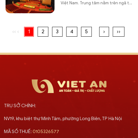
Việt Nam. Trung tâm nằm trên ngã tư
Đại lộ Thăng Long và đường Phạm
Hùng, thuộc Phường Mễ Trì, Quận
Nam Từ Liêm, cách trung tâm Thủ đô
Hà Nội 10 km và 40km từ sân bay Nội
Bài.
‹‹
‹
1
2
3
4
5
›
››
TRỤ SỞ CHÍNH:
NV19, khu biệt thự Minh Tâm, phường Long Biên, TP Hà Nội
MÃ SỐ THUẾ:
0105326577