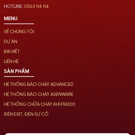
HOTLINE:
0563 114 114
MENU
VỀ CHÚNG TÔI
DỰ ÁN
BÀI VIẾT
LIÊN HỆ
SẢN PHẨM
HỆ THỐNG BÁO CHÁY ADVANCED
HỆ THỐNG BÁO CHÁY ASENWARE
HỆ THỐNG CHỮA CHÁY KHÍ FM200
ĐÈN EXIT, ĐÈN SỰ CỐ