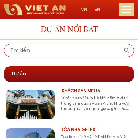
VN
|
EN
DỰ ÁN NỔI BẬT
Dự án
KHÁCH SẠN MELIA
"Khách sạn Melia Hà Nội nằm ở vị trí
trung tâm quận Hoàn Kiếm, khu vực
thương mại và ngoại giao, gần các
khu di tích văn hóa, thắng cảnh du
lịch cũng như các khu vui chơi giải trí
và mua sắm của Hà Nội. "
TÒA NHÀ GELEX
Tọa lạc tại số 52 Lê Đại Hành, với 2