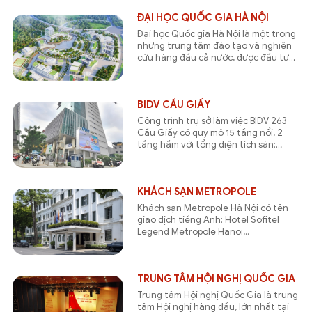
ĐẠI HỌC QUỐC GIA HÀ NỘI
Đại học Quốc gia Hà Nội là một trong
những trung tâm đào tạo và nghiên
cứu hàng đầu cả nước, được đầu tư
đồng bộ về cơ sở hạ tầng nhằm đáp
ứng yêu cầu giảng dạy, học tập và
nghiên cứu trong môi trường hiện đại
BIDV CẦU GIẤY
Công trình trụ sở làm việc BIDV 263
Cầu Giấy có quy mô 15 tầng nổi, 2
tầng hầm với tổng diện tích sàn:
15.718 m2. Công trình đươc thiết kế
phù hợp với chức năng trụ sở giao dịch
và làm việc của một chi nhánh ngân
hàng.
KHÁCH SẠN METROPOLE
Khách sạn Metropole Hà Nội có tên
giao dịch tiếng Anh: Hotel Sofitel
Legend Metropole Hanoi,..
TRUNG TÂM HỘI NGHỊ QUỐC GIA
Trung tâm Hội nghị Quốc Gia là trung
tâm Hội nghị hàng đầu, lớn nhất tại