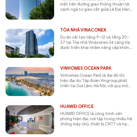
mặt tiền đường giao thông thuận lợi,
cạnh ngã tư giao cắt giữa Lê Đại Hành
và Đoàn Trần Nghiệp. Giao thương dễ
dàng tới các quận Hoàn Kiếm, Đống
Đa, Ba Đình thông qua các tuyến phố
như: Bà Triệu, Bùi Thị Xuân, Trần Khát
TÒA NHÀ VINACONEX
Chân, Nguyễn Khoái…
Dự án cải tạo tầng 9–12 và tầng 20–
27 tại Tòa nhà Vinaconex 34 Láng Hạ
được triển khai nhằm nâng cấp không
gian làm việc, đồng thời đảm bảo hệ
thống phòng cháy chữa cháy phù hợp
với công năng sau cải tạo.
VINHOMES OCEAN PARK
Vinhomes Ocean Park là đại đô thị
hiện đại do Tập đoàn Vingroup phát
triển tại Gia Lâm, Hà Nội, với quy mô
hơn 420 ha. Dự án được mệnh danh là
“Thành phố Biển Hồ”, mang đến không
gian sống xanh, hệ sinh thái tiện ích.
Đặc biệt, hệ thống phòng cháy chữa
HUAWEI OFFICE
cháy tại Vinhomes Ocean Park được
HUAWEI OFFICE là công trình văn
đầu tư đồng bộ, đạt tiêu chuẩn quốc
phòng hiện đại, nơi tập trung nhiều hệ
tế.
thống máy chủ, thiết bị CNTT và hạ
tầng kỹ thuật quan trọng,