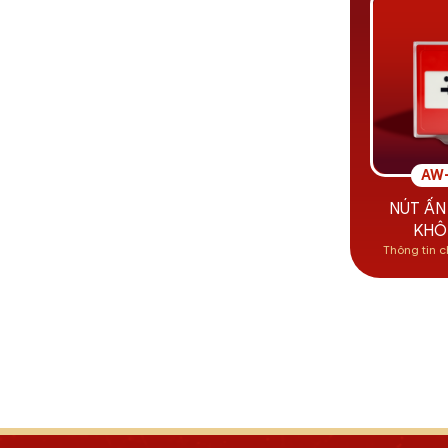
AW
NÚT ẤN
KHÔ
Thông tin c