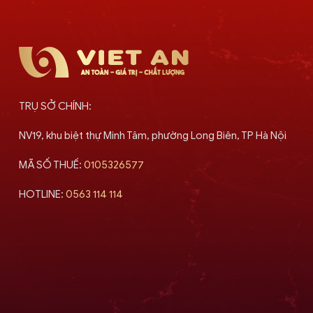
TRỤ SỞ CHÍNH:
NV19, khu biệt thự Minh Tâm, phường Long Biên, TP Hà Nội
MÃ SỐ THUẾ:
0105326577
HOTLINE:
0563 114 114