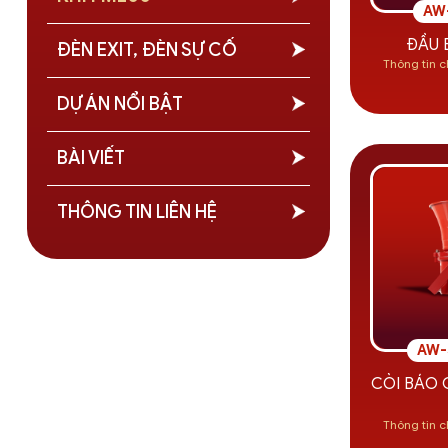
AW
ĐẦU 
ĐÈN EXIT, ĐÈN SỰ CỐ
Thông tin c
DỰ ÁN NỔI BẬT
BÀI VIẾT
THÔNG TIN LIÊN HỆ
AW-
CÒI BÁO
Thông tin c