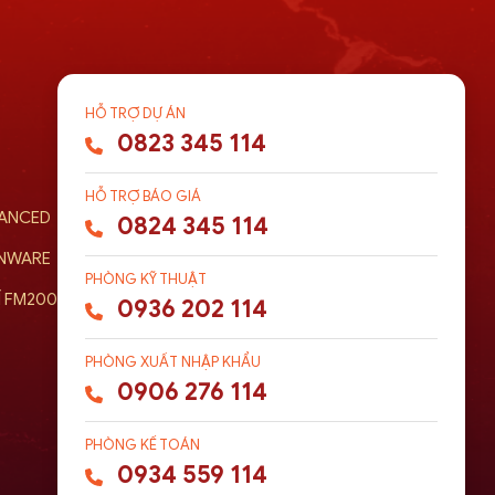
HỖ TRỢ DỰ ÁN
0823 345 114
HỖ TRỢ BÁO GIÁ
VANCED
0824 345 114
ENWARE
PHÒNG KỸ THUẬT
Í FM200
0936 202 114
PHÒNG XUẤT NHẬP KHẨU
0906 276 114
PHÒNG KẾ TOÁN
0934 559 114