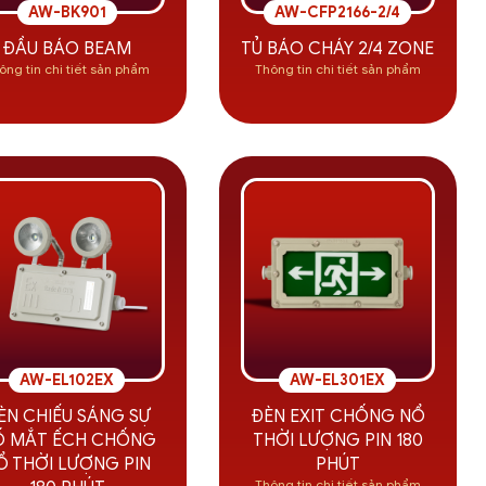
AW-BK901
AW-CFP2166-2/4
ĐẦU BÁO BEAM
TỦ BÁO CHÁY 2/4 ZONE
ông tin chi tiết sản phẩm
Thông tin chi tiết sản phẩm
AW-EL102EX
AW-EL301EX
ÈN CHIẾU SÁNG SỰ
ĐÈN EXIT CHỐNG NỔ
Ố MẮT ẾCH CHỐNG
THỜI LƯỢNG PIN 180
Ổ THỜI LƯỢNG PIN
PHÚT
Thông tin chi tiết sản phẩm