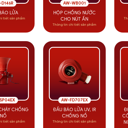
-D146R
AW-WB001
BÁO LỬA
HỘP CHỐNG NƯỚC
hi tiết sản phẩm
Th
CHO NÚT ẤN
Thông tin chi tiết sản phẩm
SP04EX
AW-FD707EX
 CHÁY CHỐNG
ĐẦU BÁO LỬA UV, IR
Đ
NỔ
CHỐNG NỔ
C
hi tiết sản phẩm
Thông tin chi tiết sản phẩm
N