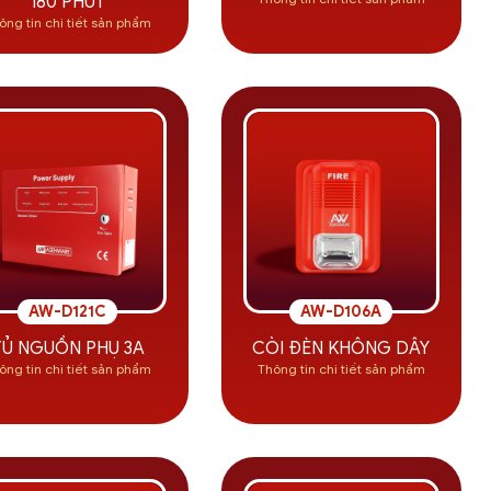
180 PHÚT
ông tin chi tiết sản phẩm
AW-D121C
AW-D106A
TỦ NGUỒN PHỤ 3A
CÒI ĐÈN KHÔNG DÂY
ông tin chi tiết sản phẩm
Thông tin chi tiết sản phẩm