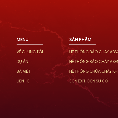
MENU
SẢN PHẨM
VỀ CHÚNG TÔI
HỆ THỐNG BÁO CHÁY AD
DỰ ÁN
HỆ THỐNG BÁO CHÁY AS
BÀI VIẾT
HỆ THỐNG CHỮA CHÁY KH
LIÊN HỆ
ĐÈN EXIT, ĐÈN SỰ CỐ