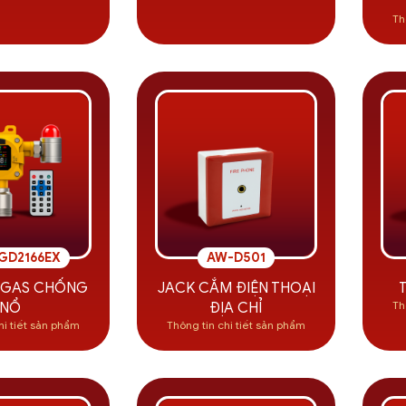
Th
GD2166EX
AW-D501
 GAS CHỐNG
JACK CẮM ĐIỆN THOẠI
Th
NỔ
ĐỊA CHỈ
hi tiết sản phẩm
Thông tin chi tiết sản phẩm