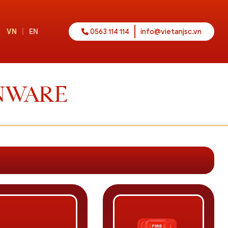
VN
|
EN
0563 114 114
info@vietanjsc.vn
NWARE