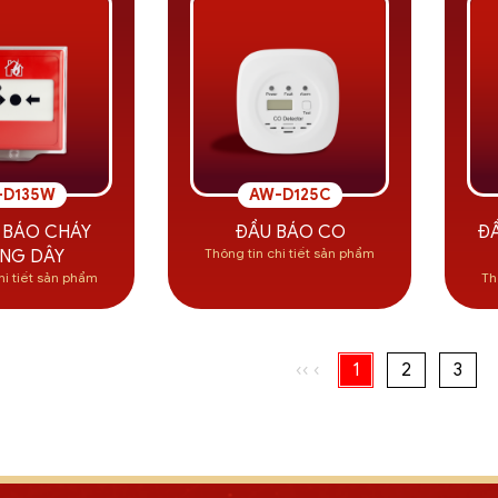
-D135W
AW-D125C
 BÁO CHÁY
ĐẦU BÁO CO
ĐẦ
Thông tin chi tiết sản phẩm
NG DÂY
hi tiết sản phẩm
Th
‹‹
‹
1
2
3