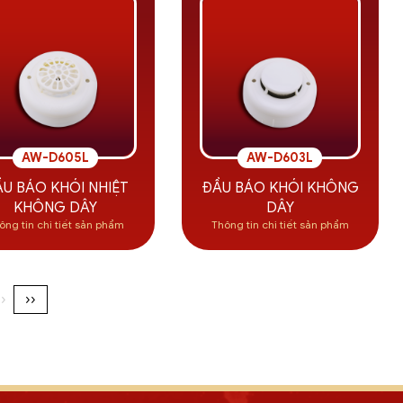
AW-D605L
AW-D603L
U BÁO KHÓI NHIỆT
ĐẦU BÁO KHÓI KHÔNG
KHÔNG DÂY
DÂY
ông tin chi tiết sản phẩm
Thông tin chi tiết sản phẩm
›
››