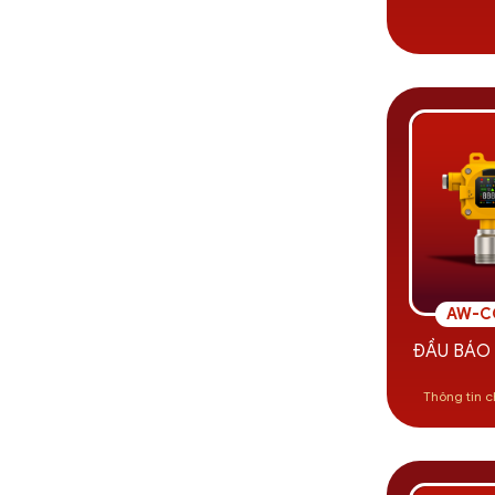
AW-C
ĐẦU BÁO
Thông tin c