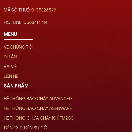
MÃ SỐ THUẾ:
0105326577
HOTLINE:
0563 114 114
MENU
VỀ CHÚNG TÔI
DỰ ÁN
BÀI VIẾT
LIÊN HỆ
SẢN PHẨM
HỆ THỐNG BÁO CHÁY ADVANCED
HỆ THỐNG BÁO CHÁY ASENWARE
HỆ THỐNG CHỮA CHÁY KHÍ FM200
ĐÈN EXIT, ĐÈN SỰ CỐ