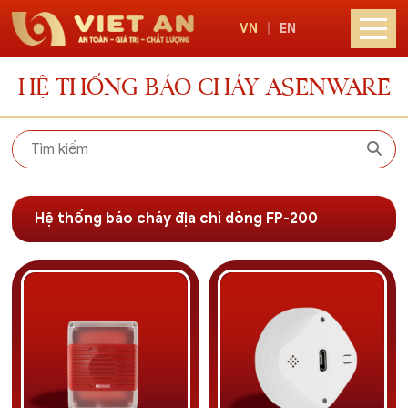
VN
|
EN
HỆ THỐNG BÁO CHÁY ASENWARE
Hệ thống báo cháy địa chỉ dòng FP-200